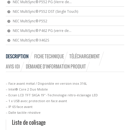
NEC MultiSync® P552 PG (Verre de...
NEC MultiSync® P552 DST (Single Touch)
NEC MultiSync® P552
NEC MultiSync® P462 PG (verre de...
NEC MultiSync® X462S
DESCRIPTION
FICHE TECHNIQUE
TÉLÉCHARGEMENT
AVIS (0)
DEMANDE D'INFORMATION PRODUIT
– Face avant métal / Disponible en version inox 316L
– Intel® Core 2 Duo Mobile
– Ecran LCD TFT SXGA 19″ -Technologie rétro-éclairage LED
– 1 x USB avec protection en face avant
– IP 65 face avant
– Dalle tactile résistive
Liste de colisage