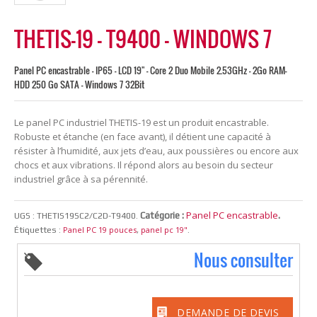
THETIS-19 – T9400 – WINDOWS 7
Panel PC encastrable - IP65 - LCD 19" - Core 2 Duo Mobile 2.53GHz - 2Go RAM-
HDD 250 Go SATA - Windows 7 32Bit
Le panel PC industriel THETIS-19 est un produit encastrable.
Robuste et étanche (en face avant), il détient une capacité à
résister à l’humidité, aux jets d’eau, aux poussières ou encore aux
chocs et aux vibrations. Il répond alors au besoin du secteur
industriel grâce à sa pérennité.
Panel PC encastrable
Catégorie :
.
UGS :
THETIS19SC2/C2D-T9400
.
Panel PC 19 pouces
panel pc 19"
Étiquettes :
,
.
Nous consulter
DEMANDE DE DEVIS