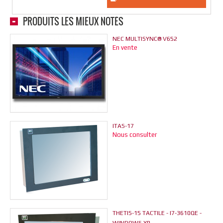
PRODUITS LES MIEUX NOTÉS
NEC MULTISYNC® V652
En vente
ITAS-17
Nous consulter
THETIS-15 TACTILE - I7-3610QE -