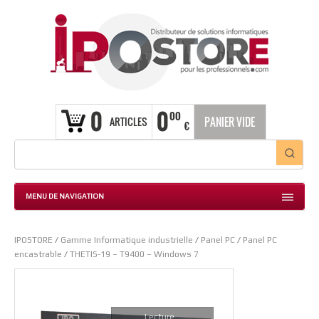
0
0
00
ARTICLES
PANIER VIDE
€
MENU DE NAVIGATION
IPOSTORE
/
Gamme Informatique industrielle
/
Panel PC
/
Panel PC
encastrable
/
THETIS-19 – T9400 – Windows 7
Lecture...