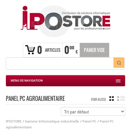
0
0
00
ARTICLES
PANIER VIDE
€
MENU DE NAVIGATION
PANEL PC AGROALIMENTAIRE
GRILLE
LIS
VOIR AUSSI
IPOSTORE
/
Gamme Informatique industrielle
/
Panel PC
/
Panel PC
agroalimentaire