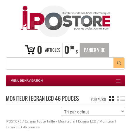
0
0
00
ARTICLES
PANIER VIDE
€
MENU DE NAVIGATION
MONITEUR | ECRAN LCD 46 POUCES
GRILLE
LIS
VOIR AUSSI
IPOSTORE
/
Ecrans toute taille
/
Moniteurs | Ecrans LCD
/
Moniteur |
Ecran LCD 46 pouces