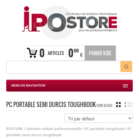
0
0
00
ARTICLES
PANIER VIDE
€
MENU DE NAVIGATION
PC PORTABLE SEMI DURCIS TOUGHBOOK
GRILLE
LIS
VOIR AUSSI
IPOSTORE
/
Solution mobile professionnelle
/
PC portable toughbook
/
PC
portable semi durcis toughbook