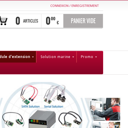
CONNEXION
/
ENREGISTREMENT
0
0
00
PANIER VIDE
ARTICLES
€
ule d’extension
Solution marine
Promo