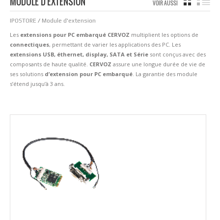
MODULE D'EXTENSION
GRILLE
LIS
VOIR AUSSI
IPOSTORE
/
Module d'extension
Les
extensions pour PC embarqué
CERVOZ
multiplient les options de
connectiques
, permettant de varier les applications des PC. Les
extensions USB, éthernet, display, SATA et Série
sont conçus avec des
composants de haute qualité.
CERVOZ
assure une longue durée de vie de
ses solutions
d’
extension pour PC embarqué
. La garantie des module
s’étend jusqu’à 3 ans.