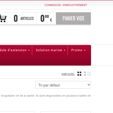
CONNEXION
/
ENREGISTREMENT
0
0
00
PANIER VIDE
ARTICLES
€
ule d’extension
Solution marine
Promo
GRILLE
LISTE
VOIR AUSSI
talier et de la santé. Ils sont disponibles en plusieurs tailles et