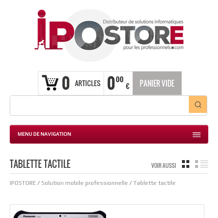
0
0
00
ARTICLES
PANIER VIDE
€
MENU DE NAVIGATION
TABLETTE TACTILE
GRILLE
LIS
VOIR AUSSI
IPOSTORE
/
Solution mobile professionnelle
/
Tablette tactile