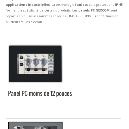
applications industrielles
. La technologie
fanless
et la protections
IP-65
forment la spécificité de certains produits. Les
panels PC NEXCOM
sont
répartis en plusieurs gammes et séries (HMI, APPC, IPPC…) et déclinés en
plusieurs tailles d’écran.
Panel PC moins de 12 pouces