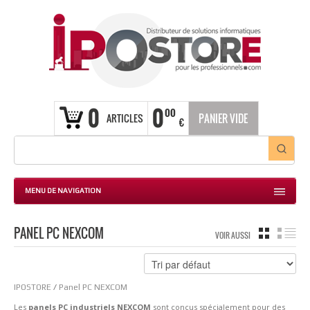
0
0
00
ARTICLES
PANIER VIDE
€
MENU DE NAVIGATION
PANEL PC NEXCOM
GRILLE
LIS
VOIR AUSSI
IPOSTORE
/
Panel PC NEXCOM
Les
panels PC industriels NEXCOM
sont conçus spécialement pour des