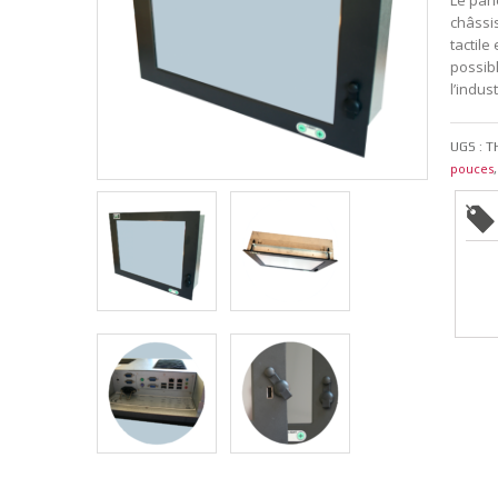
Le pane
châssi
tactile
possibl
l’indust
UGS :
T
pouces