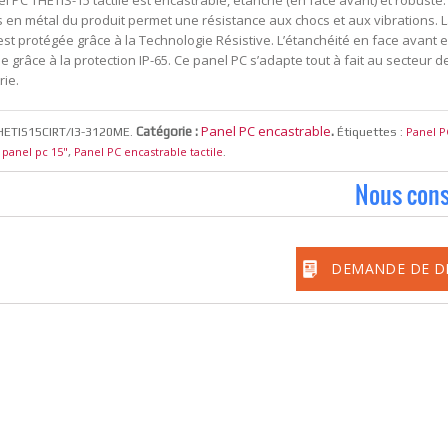
l PC THETIS-15 tactile est encastrable, étanche (en face avant) et robuste.
s en métal du produit permet une résistance aux chocs et aux vibrations. L
 est protégée grâce à la Technologie Résistive. L’étanchéité en face avant e
e grâce à la protection IP-65. Ce panel PC s’adapte tout à fait au secteur d
rie.
Panel PC encastrable
Catégorie :
.
Panel P
HETIS15CIRT/I3-3120ME
.
Étiquettes :
panel pc 15"
Panel PC encastrable tactile
,
,
.
Nous cons
DEMANDE DE D