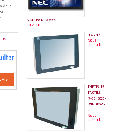
 Le
a dalle
st
e
MULTISYNC® V652
En vente
ITAS-17
C 15
Nous
consulter
ulter
EVIS
THETIS-15
TACTILE -
I7-3610QE -
WINDOWS
XP
Nous
consulter