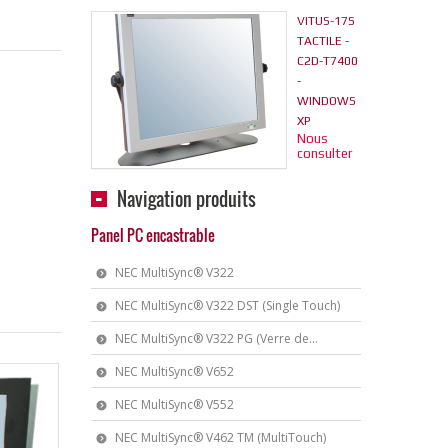
VITUS-17S
TACTILE -
C2D-T7400
-
WINDOWS
XP
Nous
consulter
Navigation produits
Panel PC encastrable
NEC MultiSync® V322
NEC MultiSync® V322 DST (Single Touch)
NEC MultiSync® V322 PG (Verre de...
NEC MultiSync® V652
NEC MultiSync® V552
NEC MultiSync® V462 TM (MultiTouch)