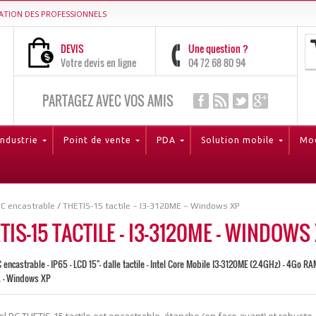
ATION DES PROFESSIONNELS
DEVIS
Une question ?
Votre devis en ligne
04 72 68 80 94
PARTAGEZ AVEC VOS AMIS
Industrie
Point de vente
PDA
Solution mobile
Mod
PC encastrable
/
THETIS-15 tactile – I3-3120ME – Windows XP
TIS-15 TACTILE – I3-3120ME – WINDOWS
 encastrable - IP65 - LCD 15"- dalle tactile - Intel Core Mobile I3-3120ME (2.4GHz) - 4Go R
 - Windows XP