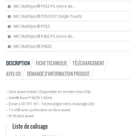
NEC MultiSync® P552 PG (Verre de...
NEC MultiSync® P552 DST (Single Touch)
NEC MultiSync® P552
NEC MultiSync® P462 PG (verre de...
NEC MultiSync® X462S
DESCRIPTION
FICHE TECHNIQUE
TÉLÉCHARGEMENT
AVIS (0)
DEMANDE D'INFORMATION PRODUIT
– Face avant métal / Disponible en version inox 316L
– Intel® Atom™ N270 1.6GHz
– Ecran LCD TFT 15″ – Technologie rétro-éclairage LED
– 1 x USB avec protection en face avant
– IP 65 face avant
Liste de colisage