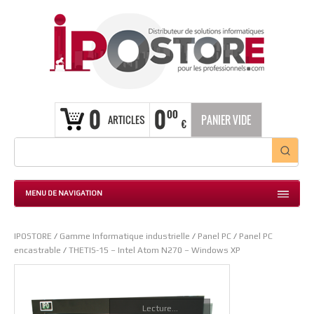
0
0
00
ARTICLES
PANIER VIDE
€
MENU DE NAVIGATION
IPOSTORE
/
Gamme Informatique industrielle
/
Panel PC
/
Panel PC
encastrable
/
THETIS-15 – Intel Atom N270 – Windows XP
Lecture...