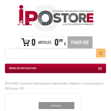
0
0
00
ARTICLES
PANIER VIDE
€
MENU DE NAVIGATION
IPOSTORE
/
Gamme Informatique industrielle
/
Options et accessoires
/
PIED pour 19S
Lecture...