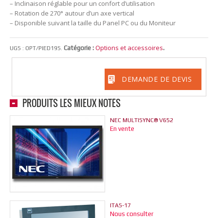
– Inclinaison réglable pour un confort d’utilisation
– Rotation de 270° autour d’un axe vertical
– Disponible suivant la taille du Panel PC ou du Moniteur
Options et accessoires
Catégorie :
.
UGS :
OPT/PIED19S
.
DEMANDE DE DEVIS
PRODUITS LES MIEUX NOTÉS
NEC MULTISYNC® V652
En vente
ITAS-17
Nous consulter