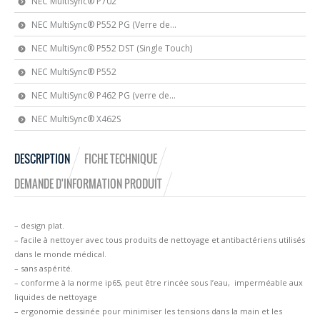
NEC MultiSync® P702
NEC MultiSync® P552 PG (Verre de...
NEC MultiSync® P552 DST (Single Touch)
NEC MultiSync® P552
NEC MultiSync® P462 PG (verre de...
NEC MultiSync® X462S
DESCRIPTION
FICHE TECHNIQUE
DEMANDE D'INFORMATION PRODUIT
– design plat.
– facile à nettoyer avec tous produits de nettoyage et antibactériens utilisés
dans le monde médical.
– sans aspérité.
– conforme à la norme ip65, peut être rincée sous l’eau, imperméable aux
liquides de nettoyage
– ergonomie dessinée pour minimiser les tensions dans la main et les