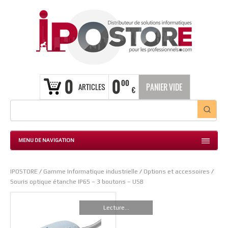
0
0
00
ARTICLES
PANIER VIDE
€
MENU DE NAVIGATION
IPOSTORE
/
Gamme Informatique industrielle
/
Options et accessoires
/
Souris optique étanche IP65 – 3 boutons – USB
Lecture...