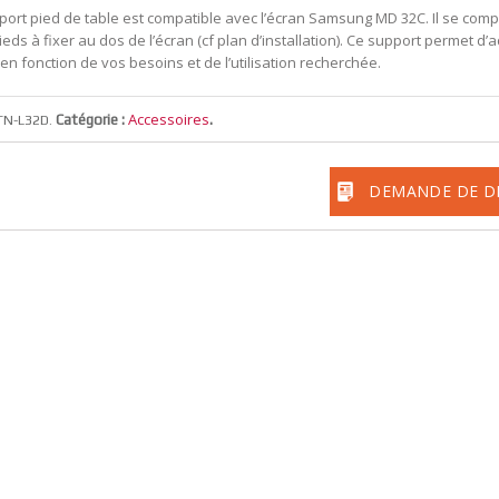
port pied de table est compatible avec l’écran Samsung MD 32C. Il se com
eds à fixer au dos de l’écran (cf plan d’installation). Ce support permet d’
 en fonction de vos besoins et de l’utilisation recherchée.
Accessoires
Catégorie :
.
TN-L32D
.
DEMANDE DE D