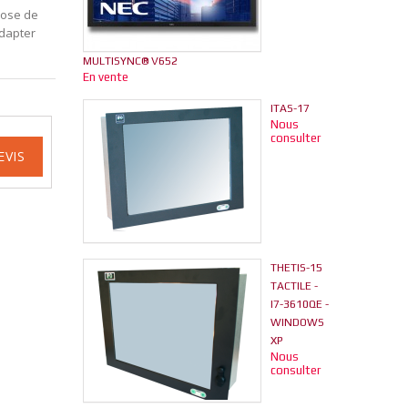
pose de
adapter
MULTISYNC® V652
En vente
ITAS-17
Nous
consulter
EVIS
THETIS-15
TACTILE -
I7-3610QE -
WINDOWS
XP
Nous
consulter