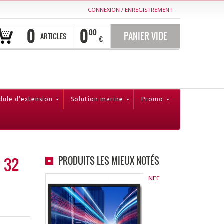
CONNEXION
/
ENREGISTREMENT
0
0
00
PANIER VIDE
ARTICLES
€
ule d’extension
Solution marine
Promo
 32
PRODUITS LES MIEUX NOTÉS
NEC