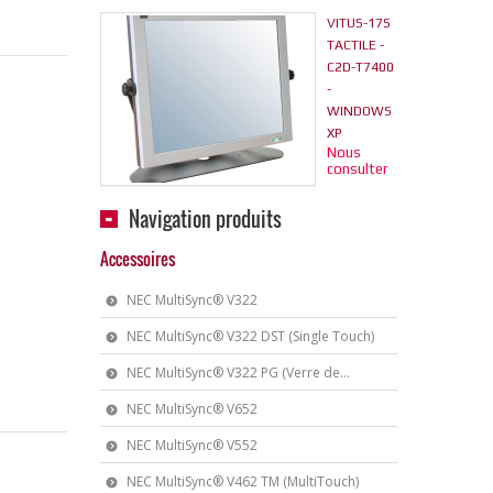
VITUS-17S
TACTILE -
C2D-T7400
-
WINDOWS
XP
Nous
consulter
Navigation produits
Accessoires
NEC MultiSync® V322
NEC MultiSync® V322 DST (Single Touch)
NEC MultiSync® V322 PG (Verre de...
NEC MultiSync® V652
NEC MultiSync® V552
NEC MultiSync® V462 TM (MultiTouch)