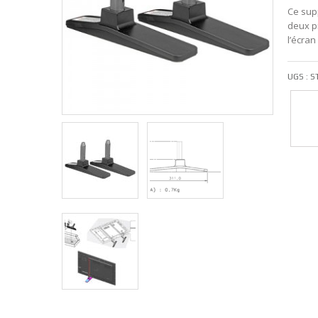
Ce sup
deux pi
l’écran
UGS :
S