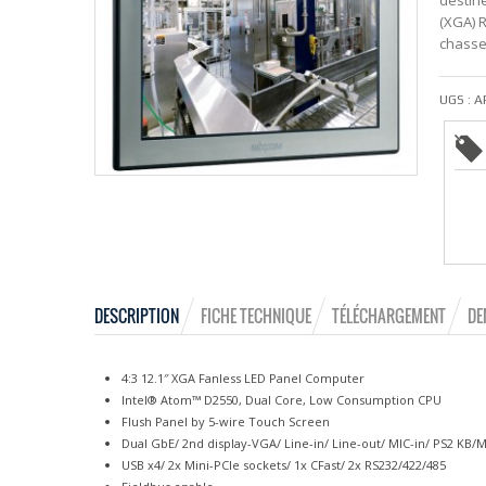
destiné
(XGA) R
chasse
UGS :
A
DESCRIPTION
FICHE TECHNIQUE
TÉLÉCHARGEMENT
DE
4:3 12.1″ XGA Fanless LED Panel Computer
Intel® Atom™ D2550, Dual Core, Low Consumption CPU
Flush Panel by 5-wire Touch Screen
Dual GbE/ 2nd display-VGA/ Line-in/ Line-out/ MIC-in/ PS2 KB/
USB x4/ 2x Mini-PCIe sockets/ 1x CFast/ 2x RS232/422/485