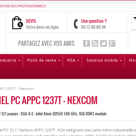
ATION DES PROFESSIONNELS
DEVIS
Une question ?
Votre devis en ligne
04 72 68 80 94
PARTAGEZ AVEC VOS AMIS
Industrie
Point de vente
PDA
Solution mobile
Mod
PPC 1237T – Nexcom
EL PC APPC 1237T – NEXCOM
 12.1 pouces - XGA 4:3 - Intel Atom D2550 1.86 GHz, 1GB DDR3 module
el PC 12.1″ fanless APPC 1237T XGA intégrant une carte mère industrielle 