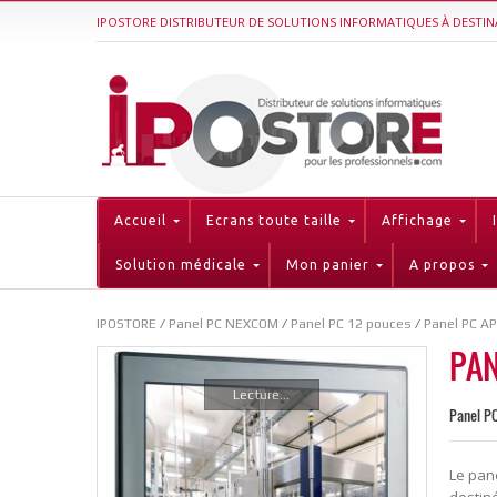
IPOSTORE DISTRIBUTEUR DE SOLUTIONS INFORMATIQUES À DESTIN
Accueil
Ecrans toute taille
Affichage
Solution médicale
Mon panier
A propos
IPOSTORE
/
Panel PC NEXCOM
/
Panel PC 12 pouces
/
Panel PC A
PAN
Lecture...
Panel PC
Le pan