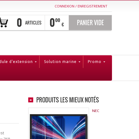
CONNEXION
/
ENREGISTREMENT
0
0
00
PANIER VIDE
ARTICLES
€
ule d’extension
Solution marine
Promo
PRODUITS LES MIEUX NOTÉS
NEC
est