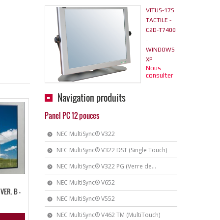
VITUS-17S
TACTILE -
C2D-T7400
-
WINDOWS
XP
Nous
consulter
Navigation produits
Panel PC 12 pouces
NEC MultiSync® V322
NEC MultiSync® V322 DST (Single Touch)
NEC MultiSync® V322 PG (Verre de...
NEC MultiSync® V652
VER. B –
NEC MultiSync® V552
NEC MultiSync® V462 TM (MultiTouch)