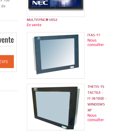
 x 768
n de
MULTISYNC® V652
En vente
ITAS-17
vente
Nous
consulter
EVIS
THETIS-15
TACTILE -
I7-3610QE -
WINDOWS
XP
Nous
consulter