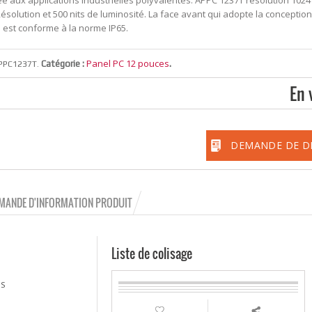
e aux applications industrielles polyvalentes. APPC 1237T résolution 1024
ésolution et 500 nits de luminosité. La face avant qui adopte la conceptio
 est conforme à la norme IP65.
Panel PC 12 pouces
Catégorie :
.
PPC1237T
.
En 
DEMANDE DE D
MANDE D'INFORMATION PRODUIT
Liste de colisage
MS