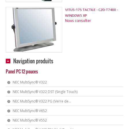
VITUS-17S TACTILE - C2D-T7400 -
WINDOWS XP
Nous consulter
Navigation produits
Panel PC 12 pouces
NEC MultiSync® V322
NEC MultiSync® V322 DST (Single Touch)
NEC MultiSync® V322 PG (Verre de...
NEC MultiSync® V652
NEC MultiSync® V552