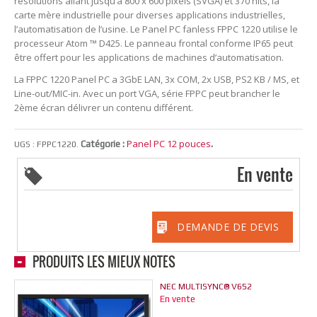
résolutions allant jusqu’à 800 x 600 pixels (SVGA) et 370 nits, la
carte mère industrielle pour diverses applications industrielles,
l’automatisation de l’usine. Le Panel PC fanless FPPC 1220 utilise le
processeur Atom ™ D425. Le panneau frontal conforme IP65 peut
être offert pour les applications de machines d’automatisation.
La FPPC 1220 Panel PC a 3GbE LAN, 3x COM, 2x USB, PS2 KB / MS, et
Line-out/MIC-in. Avec un port VGA, série FPPC peut brancher le
2ème écran délivrer un contenu différent.
Panel PC 12 pouces
Catégorie :
.
UGS :
FPPC1220
.
En vente
DEMANDE DE DEVIS
PRODUITS LES MIEUX NOTÉS
NEC MULTISYNC® V652
En vente