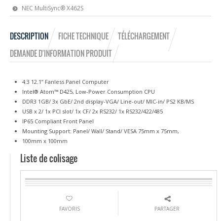
NEC MultiSync® X462S
DESCRIPTION
FICHE TECHNIQUE
TÉLÉCHARGEMENT
DEMANDE D'INFORMATION PRODUIT
4:3 12.1” Fanless Panel Computer
Intel® Atom™ D425, Low-Power Consumption CPU
DDR3 1GB/ 3x GbE/ 2nd display-VGA/ Line-out/ MIC-in/ PS2 KB/MS
USB x 2/ 1x PCI slot/ 1x CF/ 2x RS232/ 1x RS232/422/485
IP65 Compliant Front Panel
Mounting Support: Panel/ Wall/ Stand/ VESA 75mm x 75mm,
100mm x 100mm
Liste de colisage
FAVORIS
PARTAGER