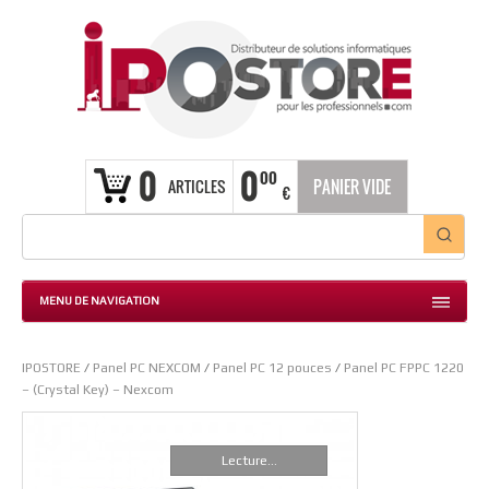
0
0
00
ARTICLES
PANIER VIDE
€
MENU DE NAVIGATION
IPOSTORE
/
Panel PC NEXCOM
/
Panel PC 12 pouces
/
Panel PC FPPC 1220
– (Crystal Key) – Nexcom
Lecture...