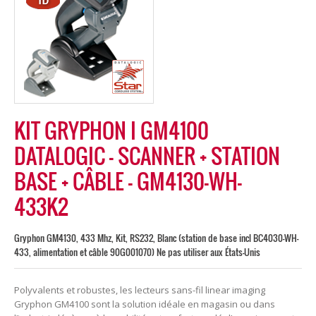
KIT GRYPHON I GM4100
DATALOGIC – SCANNER + STATION
BASE + CÂBLE – GM4130-WH-
433K2
Gryphon GM4130, 433 Mhz, Kit, RS232, Blanc (station de base incl BC4030-WH-
433, alimentation et câble 90G001070) Ne pas utiliser aux États-Unis
Polyvalents et robustes, les lecteurs sans-fil linear imaging
Gryphon GM4100 sont la solution idéale en magasin ou dans