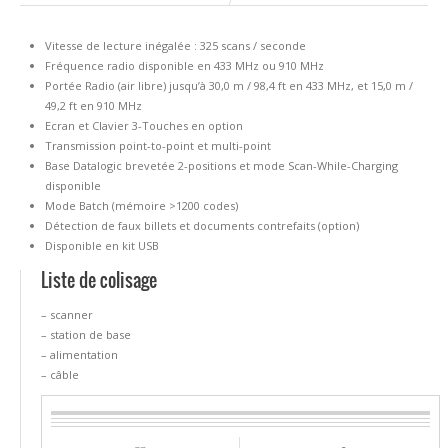
Vitesse de lecture inégalée : 325 scans / seconde
Fréquence radio disponible en 433 MHz ou 910 MHz
Portée Radio (air libre) jusqu’à 30,0 m / 98,4 ft en 433 MHz, et 15,0 m /
49,2 ft en 910 MHz
Ecran et Clavier 3-Touches en option
Transmission point-to-point et multi-point
Base Datalogic brevetée 2-positions et mode Scan-While-Charging
disponible
Mode Batch (mémoire >1200 codes)
Détection de faux billets et documents contrefaits (option)
Disponible en kit USB
Liste de colisage
– scanner
– station de base
– alimentation
– câble