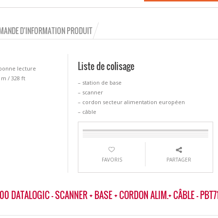
MANDE D'INFORMATION PRODUIT
Liste de colisage
bonne lecture
m / 328 ft
– station de base
– scanner
– cordon secteur alimentation européen
– câble
FAVORIS
PARTAGER
0 DATALOGIC - SCANNER + BASE + CORDON ALIM.+ CÂBLE - PBT7