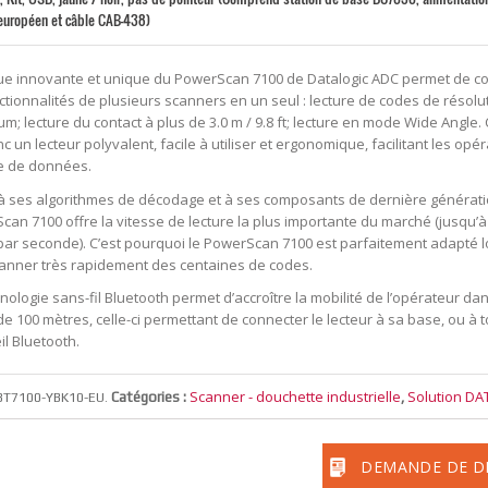
 européen et câble CAB-438)
que innovante et unique du PowerScan 7100 de Datalogic ADC permet de c
ctionnalités de plusieurs scanners en un seul : lecture de codes de résolut
; lecture du contact à plus de 3.0 m / 9.8 ft; lecture en mode Wide Angle.
nc un lecteur polyvalent, facile à utiliser et ergonomique, facilitant les opé
e de données.
à ses algorithmes de décodage et à ses composants de dernière génératio
can 7100 offre la vitesse de lecture la plus importante du marché (jusqu’à
par seconde). C’est pourquoi le PowerScan 7100 est parfaitement adapté lo
canner très rapidement des centaines de codes.
nologie sans-fil Bluetooth permet d’accroître la mobilité de l’opérateur da
e 100 mètres, celle-ci permettant de connecter le lecteur à sa base, ou à t
il Bluetooth.
Scanner - douchette industrielle
Solution D
Catégories :
,
BT7100-YBK10-EU
.
DEMANDE DE D