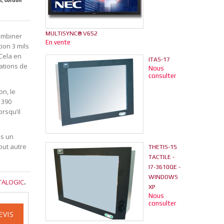
MULTISYNC® V652
ombiner
En vente
ion 3 mils
 Cela en
ITAS-17
rations de
Nous
consulter
n, le
 390
rsqu’il
ns un
out autre
THETIS-15
TACTILE -
I7-3610QE -
WINDOWS
ATALOGIC
.
XP
Nous
consulter
EVIS