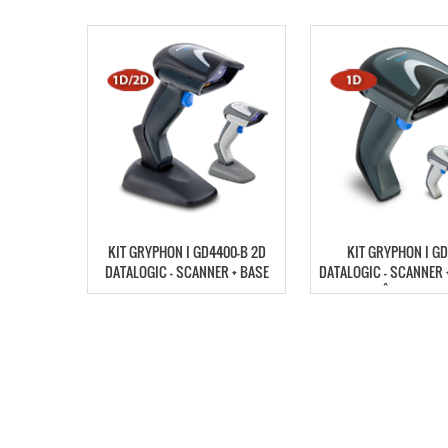
KIT GRYPHON I GD4400-B 2D
KIT GRYPHON I GD
DATALOGIC – SCANNER + BASE
DATALOGIC – SCANNER 
BASE + CÂBLE – GM4
433K1