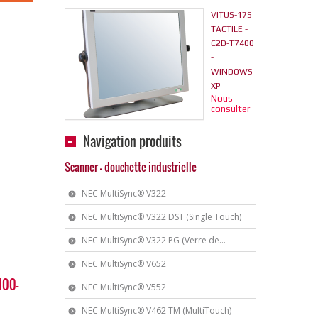
VITUS-17S
TACTILE -
C2D-T7400
-
WINDOWS
XP
Nous
consulter
Navigation produits
Scanner - douchette industrielle
NEC MultiSync® V322
NEC MultiSync® V322 DST (Single Touch)
NEC MultiSync® V322 PG (Verre de...
NEC MultiSync® V652
100-
NEC MultiSync® V552
NEC MultiSync® V462 TM (MultiTouch)