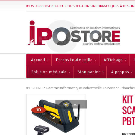
IPOSTORE DISTRIBUTEUR DE SOLUTIONS INFORMATIQUES À DESTIN
Accueil
Ecrans toute taille
Affichage
Solution médicale
Mon panier
A propos
IPOSTORE
/
Gamme Informatique industrielle
/
Scanner - douchet
KIT
Lecture...
SCA
PBT
PBT7100,