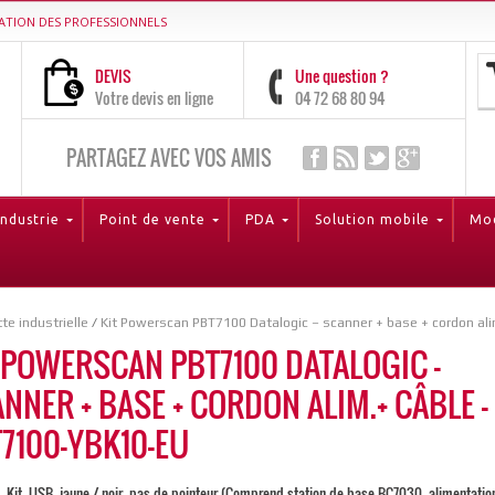
ATION DES PROFESSIONNELS
DEVIS
Une question ?
Votre devis en ligne
04 72 68 80 94
PARTAGEZ AVEC VOS AMIS
Industrie
Point de vente
PDA
Solution mobile
Mod
te industrielle
/
Kit Powerscan PBT7100 Datalogic – scanner + base + cordon al
 POWERSCAN PBT7100 DATALOGIC –
NNER + BASE + CORDON ALIM.+ CÂBLE –
7100-YBK10-EU
 Kit, USB, jaune / noir, pas de pointeur (Comprend station de base BC7030, alimentatio