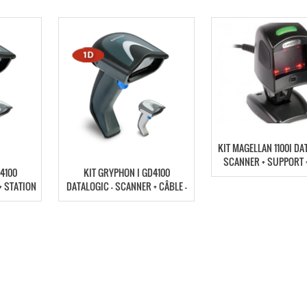
KIT MAGELLAN 1100I DA
SCANNER + SUPPORT 
4100
KIT GRYPHON I GD4100
+ STATION
DATALOGIC – SCANNER + CÂBLE –
130-WH-
GD4110-BKK10