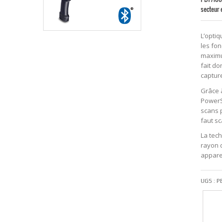
secteur
L’opti
les fon
maximum
fait do
captur
Grâce 
PowerS
scans 
faut s
La tech
rayon d
appare
UGS :
P