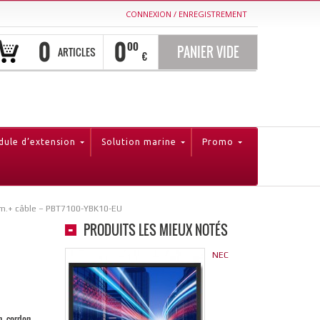
CONNEXION
/
ENREGISTREMENT
0
0
00
PANIER VIDE
ARTICLES
€
ule d’extension
Solution marine
Promo
im.+ câble – PBT7100-YBK10-EU
PRODUITS LES MIEUX NOTÉS
NEC
n, cordon