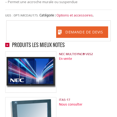
– Permet une accroche murale ou suspendue
Options et accessoires
Catégorie :
.
UGS :
OPT/ARCEAU17S
.
DEMANDE DE DEVIS
PRODUITS LES MIEUX NOTÉS
NEC MULTISYNC® V652
En vente
ITAS-17
Nous consulter