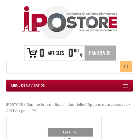
0
0
00
ARTICLES
PANIER VIDE
€
MENU DE NAVIGATION
IPOSTORE
/
Gamme Informatique industrielle
/
Options et accessoires
/
ARCEAU pour 17S
Lecture...