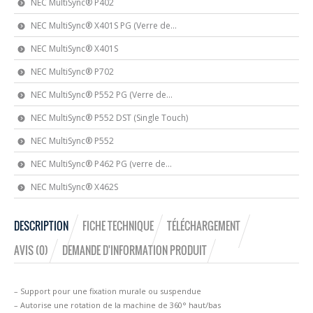
NEC MultiSync® P402
NEC MultiSync® X401S PG (Verre de...
NEC MultiSync® X401S
NEC MultiSync® P702
NEC MultiSync® P552 PG (Verre de...
NEC MultiSync® P552 DST (Single Touch)
NEC MultiSync® P552
NEC MultiSync® P462 PG (verre de...
NEC MultiSync® X462S
DESCRIPTION
FICHE TECHNIQUE
TÉLÉCHARGEMENT
AVIS (0)
DEMANDE D'INFORMATION PRODUIT
– Support pour une fixation murale ou suspendue
– Autorise une rotation de la machine de 360° haut/bas