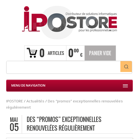
0
0
00
ARTICLES
PANIER VIDE
€
MENU DE NAVIGATION
IPOSTORE
/
Actualités
/
Des “promos” exceptionnelles renouvelées
régulièrement
DES “PROMOS” EXCEPTIONNELLES
MAI
05
RENOUVELÉES RÉGULIÈREMENT