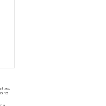
ent aux
IS 12
0° à