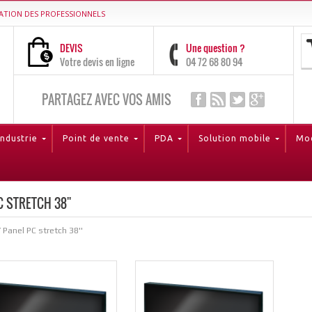
ATION DES PROFESSIONNELS
DEVIS
Une question ?
Votre devis en ligne
04 72 68 80 94
PARTAGEZ AVEC VOS AMIS
Industrie
Point de vente
PDA
Solution mobile
Mod
C STRETCH 38''
/
Panel PC stretch 38''