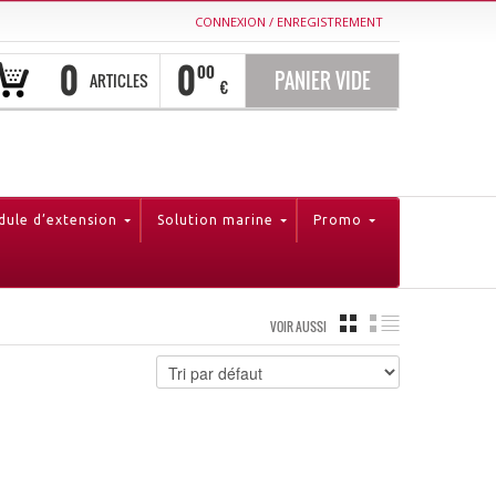
CONNEXION
/
ENREGISTREMENT
0
0
00
PANIER VIDE
ARTICLES
€
ule d’extension
Solution marine
Promo
GRILLE
LISTE
VOIR AUSSI