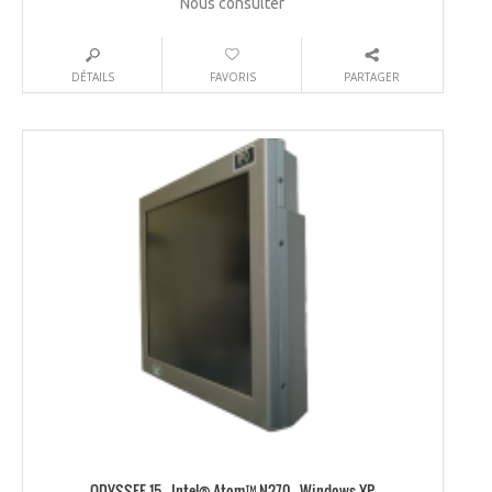
Nous consulter
DÉTAILS
FAVORIS
PARTAGER
ODYSSEE-15 – Intel® Atom™ N270 – Windows XP