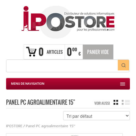
0
0
00
ARTICLES
PANIER VIDE
€
MENU DE NAVIGATION
PANEL PC AGROALIMENTAIRE 15''
GRILLE
LIS
VOIR AUSSI
IPOSTORE
/
Panel PC agroalimentaire 15''