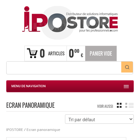
0
0
00
ARTICLES
PANIER VIDE
€
MENU DE NAVIGATION
ECRAN PANORAMIQUE
GRILLE
LIS
VOIR AUSSI
IPOSTORE
/
Ecran panoramique