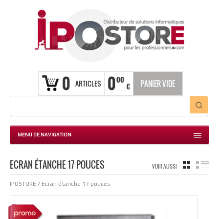
0
0
00
ARTICLES
PANIER VIDE
€
MENU DE NAVIGATION
ECRAN ÉTANCHE 17 POUCES
GRILLE
LIS
VOIR AUSSI
IPOSTORE
/
Ecran étanche 17 pouces