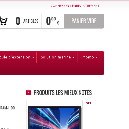
CONNEXION
/
ENREGISTREMENT
0
0
00
PANIER VIDE
ARTICLES
€
ule d’extension
Solution marine
Promo
PRODUITS LES MIEUX NOTÉS
NEC
Go RAM- HDD