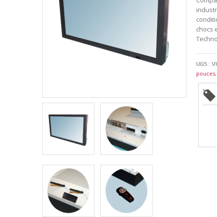
Compac
industr
conditi
chocs e
Techno
UGS :
V
pouces