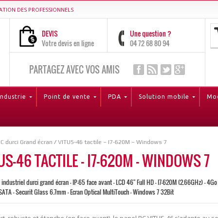
ATION DES PROFESSIONNELS
DEVIS
Une question ?
Votre devis en ligne
04 72 68 80 94
PARTAGEZ AVEC VOS AMIS
Industrie
Point de vente
PDA
Solution mobile
Mod
C durci Grand écran
/
VITUS-46 tactile – I7-620M – Windows 7
US-46 TACTILE – I7-620M – WINDOWS 7
 industriel durci grand écran - IP-65 face avant - LCD 46" Full HD - I7-620M (2.66GHz) - 4
ATA - Securit Glass 6.7mm - Ecran Optical MultiTouch - Windows 7 32Bit