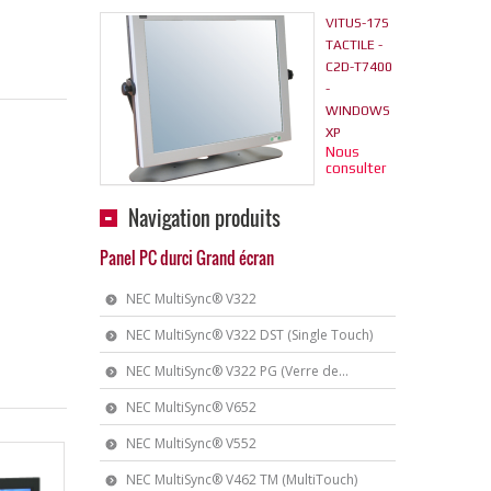
VITUS-17S
TACTILE -
C2D-T7400
-
WINDOWS
XP
Nous
consulter
Navigation produits
Panel PC durci Grand écran
NEC MultiSync® V322
NEC MultiSync® V322 DST (Single Touch)
NEC MultiSync® V322 PG (Verre de...
NEC MultiSync® V652
NEC MultiSync® V552
NEC MultiSync® V462 TM (MultiTouch)