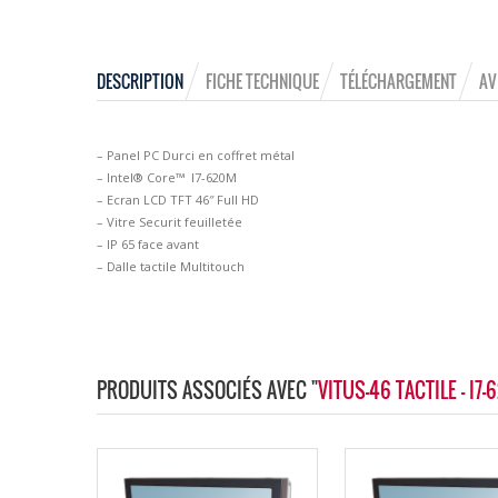
DESCRIPTION
FICHE TECHNIQUE
TÉLÉCHARGEMENT
AV
– Panel PC Durci en coffret métal
– Intel® Core™ I7-620M
– Ecran LCD TFT 46″ Full HD
– Vitre Securit feuilletée
– IP 65 face avant
– Dalle tactile Multitouch
PRODUITS ASSOCIÉS AVEC "
VITUS-46 TACTILE - I7