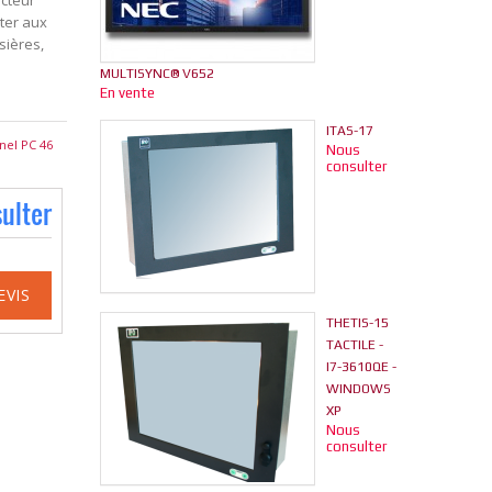
ecteur
ster aux
sières,
MULTISYNC® V652
En vente
ITAS-17
nel PC 46
Nous
consulter
ulter
EVIS
THETIS-15
TACTILE -
I7-3610QE -
WINDOWS
XP
Nous
consulter