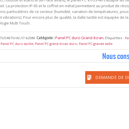
t, robuste et étanche (en face avant), le panel PC VITUS-46 s’adapte au s
iel. La protection IP-65 et le coffret en métal permettent au produit de rési
ons particulières de ce secteur (humidité, variation de températures, pous
t vibrations). Pour encore plus de qualité, la dalle tactile est équipée de la
logie Multi Touch.
Panel PC durci Grand écran
Catégorie :
.
Pa
ITUS46TO/AC/I7-620M
.
Étiquettes :
Panel PC durci tactile
Panel PC grand écran durci
Panel PC grande taille
,
,
,
.
Nous cons
DEMANDE DE D