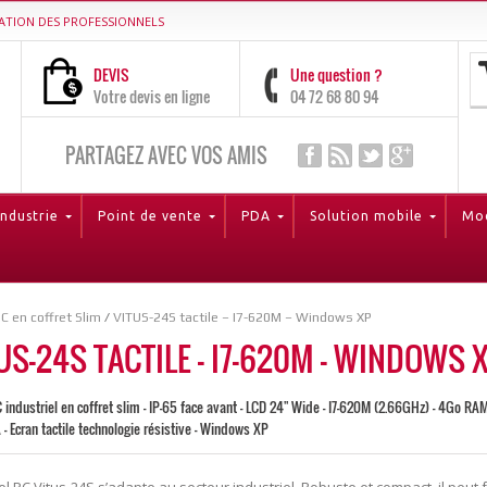
ATION DES PROFESSIONNELS
DEVIS
Une question ?
Votre devis en ligne
04 72 68 80 94
PARTAGEZ AVEC VOS AMIS
Industrie
Point de vente
PDA
Solution mobile
Mod
C en coffret Slim
/
VITUS-24S tactile – I7-620M – Windows XP
US-24S TACTILE – I7-620M – WINDOWS 
 industriel en coffret slim - IP-65 face avant - LCD 24" Wide - I7-620M (2.66GHz) - 4Go R
- Ecran tactile technologie résistive - Windows XP