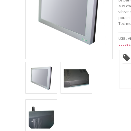
Le pane
aux cho
vibrati
poussiè
Technol
UGS :
V
pouces