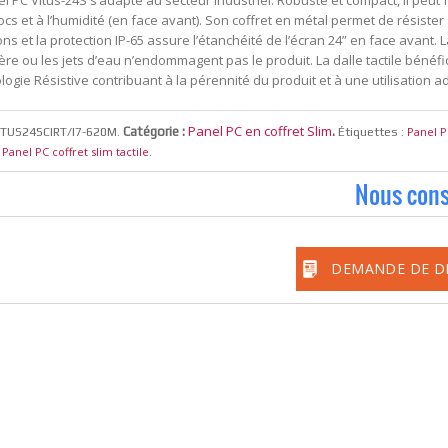
l PC Vitus-24S s’adapte au secteur industriel. Robuste et compact, il peut 
cs et à l’humidité (en face avant). Son coffret en métal permet de résister
ons et la protection IP-65 assure l’étanchéité de l’écran 24” en face avant. 
re ou les jets d’eau n’endommagent pas le produit. La dalle tactile bénéfic
ogie Résistive contribuant à la pérennité du produit et à une utilisation a
Panel PC en coffret Slim
Catégorie :
.
Panel P
ITUS24SCIRT/I7-620M
.
Étiquettes :
Panel PC coffret slim tactile
,
.
Nous cons
DEMANDE DE D