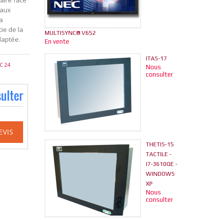
faire face
 aux
La
ie de la
MULTISYNC® V652
daptée.
En vente
ITAS-17
C 24
Nous
consulter
ulter
EVIS
THETIS-15
TACTILE -
I7-3610QE -
WINDOWS
XP
Nous
consulter