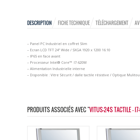
DESCRIPTION
FICHE TECHNIQUE
TÉLÉCHARGEMENT
AV
– Panel PC Industriel en coffret Slim
– Ecran LCD TFT 24” Wide / SXGA 1920 x 1200 16:10
– IP65 en face avant
– Processeur Intel® Core™ I7-620M
– Alimentation Industrielle interne
– Disponible : Vitre Sécurit / dalle tactile résistive / Optique Mulito
PRODUITS ASSOCIÉS AVEC "
VITUS-24S TACTILE - I