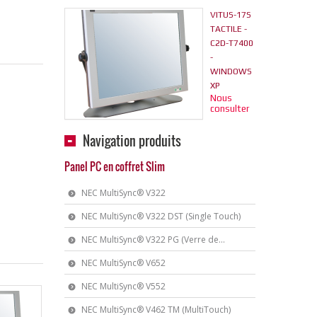
VITUS-17S
TACTILE -
C2D-T7400
-
WINDOWS
XP
Nous
consulter
Navigation produits
Panel PC en coffret Slim
NEC MultiSync® V322
NEC MultiSync® V322 DST (Single Touch)
NEC MultiSync® V322 PG (Verre de...
NEC MultiSync® V652
NEC MultiSync® V552
NEC MultiSync® V462 TM (MultiTouch)