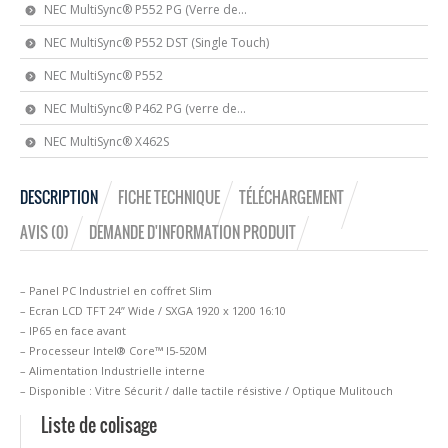
NEC MultiSync® P552 PG (Verre de...
NEC MultiSync® P552 DST (Single Touch)
NEC MultiSync® P552
NEC MultiSync® P462 PG (verre de...
NEC MultiSync® X462S
DESCRIPTION
FICHE TECHNIQUE
TÉLÉCHARGEMENT
AVIS (0)
DEMANDE D'INFORMATION PRODUIT
– Panel PC Industriel en coffret Slim
– Ecran LCD TFT 24” Wide / SXGA 1920 x 1200 16:10
– IP65 en face avant
– Processeur Intel® Core™ I5-520M
– Alimentation Industrielle interne
– Disponible : Vitre Sécurit / dalle tactile résistive / Optique Mulitouch
Liste de colisage