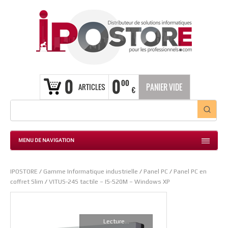
0
0
00
ARTICLES
PANIER VIDE
€
MENU DE NAVIGATION
IPOSTORE
/
Gamme Informatique industrielle
/
Panel PC
/
Panel PC en
coffret Slim
/
VITUS-24S tactile – I5-520M – Windows XP
Lecture...