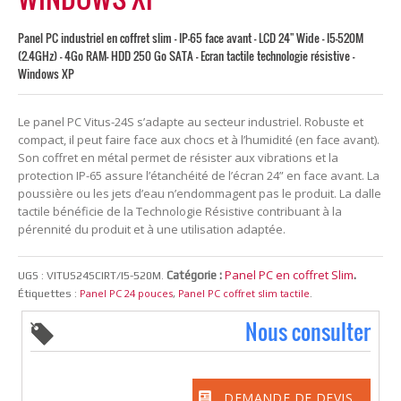
Panel PC industriel en coffret slim - IP-65 face avant - LCD 24" Wide - I5-520M
(2.4GHz) - 4Go RAM- HDD 250 Go SATA - Ecran tactile technologie résistive -
Windows XP
Le panel PC Vitus-24S s’adapte au secteur industriel. Robuste et
compact, il peut faire face aux chocs et à l’humidité (en face avant).
Son coffret en métal permet de résister aux vibrations et la
protection IP-65 assure l’étanchéité de l’écran 24” en face avant. La
poussière ou les jets d’eau n’endommagent pas le produit. La dalle
tactile bénéficie de la Technologie Résistive contribuant à la
pérennité du produit et à une utilisation adaptée.
Panel PC en coffret Slim
Catégorie :
.
UGS :
VITUS24SCIRT/I5-520M
.
Panel PC 24 pouces
Panel PC coffret slim tactile
Étiquettes :
,
.
Nous consulter
DEMANDE DE DEVIS