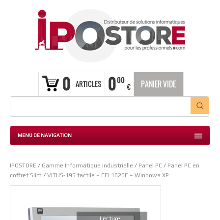
0
0
00
ARTICLES
PANIER VIDE
€
MENU DE NAVIGATION
IPOSTORE
/
Gamme Informatique industrielle
/
Panel PC
/
Panel PC en
coffret Slim
/
VITUS-19S tactile – CEL1020E – Windows XP
Lecture...