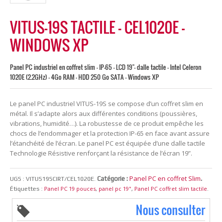
VITUS-19S TACTILE – CEL1020E –
WINDOWS XP
Panel PC industriel en coffret slim - IP-65 - LCD 19"- dalle tactile - Intel Celeron
1020E (2.2GHz) - 4Go RAM - HDD 250 Go SATA - Windows XP
Le panel PC industriel VITUS-19S se compose d’un coffret slim en
métal. Il s’adapte alors aux différentes conditions (poussières,
vibrations, humidité…). La robustesse de ce produit empêche les
chocs de l’endommager et la protection IP-65 en face avant assure
l’étanchéité de l’écran. Le panel PC est équipée d’une dalle tactile
Technologie Résistive renforçant la résistance de l’écran 19”.
Panel PC en coffret Slim
Catégorie :
.
UGS :
VITUS19SCIRT/CEL1020E
.
Panel PC 19 pouces
panel pc 19"
Panel PC coffret slim tactile
Étiquettes :
,
,
.
Nous consulter