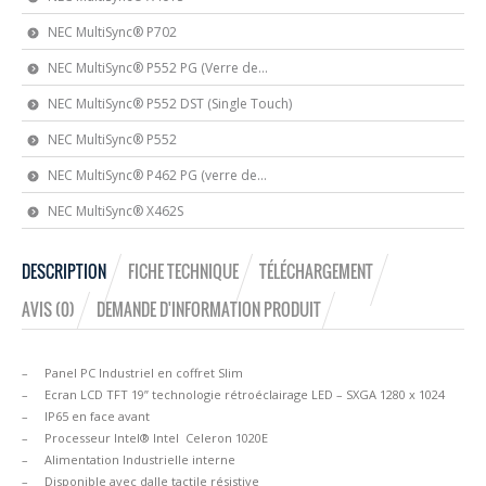
NEC MultiSync® P702
NEC MultiSync® P552 PG (Verre de...
NEC MultiSync® P552 DST (Single Touch)
NEC MultiSync® P552
NEC MultiSync® P462 PG (verre de...
NEC MultiSync® X462S
DESCRIPTION
FICHE TECHNIQUE
TÉLÉCHARGEMENT
AVIS (0)
DEMANDE D'INFORMATION PRODUIT
– Panel PC Industriel en coffret Slim
– Ecran LCD TFT 19” technologie rétroéclairage LED – SXGA 1280 x 1024
– IP65 en face avant
– Processeur Intel® Intel Celeron 1020E
– Alimentation Industrielle interne
– Disponible avec dalle tactile résistive