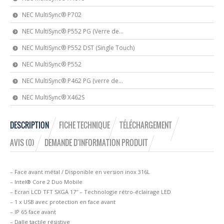
NEC MultiSync® P702
NEC MultiSync® P552 PG (Verre de...
NEC MultiSync® P552 DST (Single Touch)
NEC MultiSync® P552
NEC MultiSync® P462 PG (verre de...
NEC MultiSync® X462S
DESCRIPTION
FICHE TECHNIQUE
TÉLÉCHARGEMENT
AVIS (0)
DEMANDE D'INFORMATION PRODUIT
– Face avant métal / Disponible en version inox 316L
– Intel® Core 2 Duo Mobile
– Ecran LCD TFT SXGA 17″ – Technologie rétro-éclairage LED
– 1 x USB avec protection en face avant
– IP 65 face avant
– Dalle tactile résistive