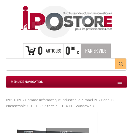
0
0
00
ARTICLES
PANIER VIDE
€
MENU DE NAVIGATION
IPOSTORE
/
Gamme Informatique industrielle
/
Panel PC
/
Panel PC
encastrable
/
THETIS-17 tactile – T9400 – Windows 7
Lecture...