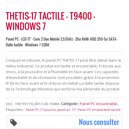
THETIS-17 TACTILE – T9400 –
WINDOWS 7
Panel PC - LCD 17" - Core 2 Duo Mobile 2.53GHz - 2Go RAM- HDD 250 Go SATA -
Dalle tactile - Windows 7 32Bit
Compact et robuste, le panel PC THETIS-17 peut être utilisé dans le
milieu industriel. Ce produit est tactile et encastrable. Il résiste aux
chocs, à la poussière et à l’humidité en face avant. Ces capacités
d’étanchéité et de résistance sont possibles grâce à la protection
IP-65 en face avant et le châssis en métal. La dalle tactile dispose
de la Technologie Résistive qui renforce ma pérennité du produit.
Panel PC encastrable
Catégorie :
.
UGS :
THETIS17SC2RT/C2D-T9400
.
Panel PC 17 pouces
panel pc 17''
Panel PC encastrable tactile
Étiquettes :
,
,
.
Nous consulter