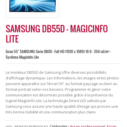
SAMSUNG DB55D – MAGICINFO
LITE
Ecran 55'' SAMSUNG Serie DB(D) - Full HD (1920 x 1080) 16:9 - 350 cd/m² -
Système MagicInfo Lite
Le moniteur DB55D de Samsung offre diverses possibilités
d’affichage dynamique. Les informations, les images et les photos
peuvent apparaître sur l’écran 55” au format paysage ou bien au
format portrait selon vos besoins. Programmer et gérer votre
communication est désormais possible grâce à la présence du
logiciel MagicInfo Lite. La technologie Direct LED utilisée par
Samsung vous assure une haute qualité d’image qui procure une
très bonne lisibilité et une communication plus claire.
écran professionnel
Ecran
Catégories :
,
UGS :
MONITEURDB55DLED
.