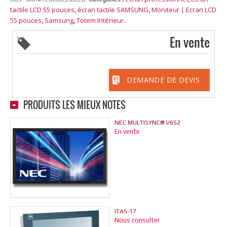
tactile LCD 55 pouces
écran tactile SAMSUNG
Moniteur | Ecran LCD
,
,
55 pouces
Samsung
Totem Intérieur
,
,
.
En vente
DEMANDE DE DEVIS
PRODUITS LES MIEUX NOTÉS
NEC MULTISYNC® V652
En vente
ITAS-17
Nous consulter