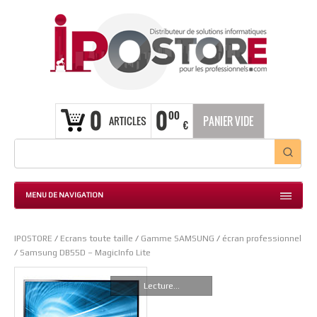
0
0
00
ARTICLES
PANIER VIDE
€
MENU DE NAVIGATION
IPOSTORE
/
Ecrans toute taille
/
Gamme SAMSUNG
/
écran professionnel
/
Samsung DB55D – MagicInfo Lite
Lecture...