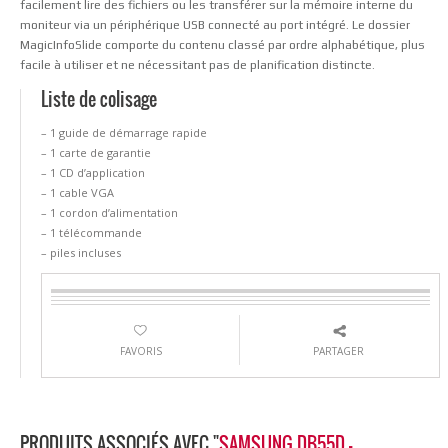
facilement lire des fichiers ou les transférer sur la mémoire interne du
moniteur via un périphérique USB connecté au port intégré. Le dossier
MagicInfoSlide comporte du contenu classé par ordre alphabétique, plus
facile à utiliser et ne nécessitant pas de planification distincte.
Liste de colisage
– 1 guide de démarrage rapide
– 1 carte de garantie
– 1 CD d’application
– 1 cable VGA
– 1 cordon d’alimentation
– 1 télécommande
– piles incluses
FAVORIS
PARTAGER
PRODUITS ASSOCIÉS AVEC "
SAMSUNG DB55D -