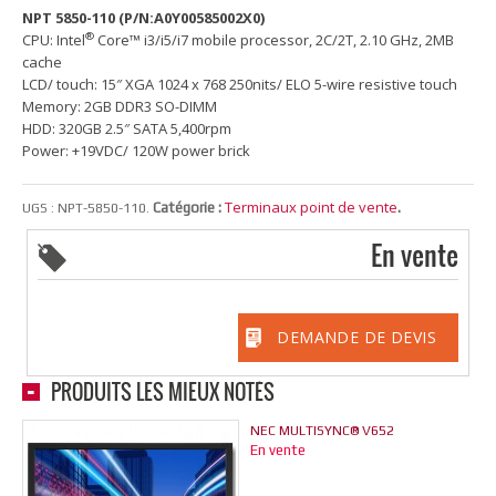
NPT 5850-110 (P/N:A0Y00585002X0)
®
CPU: Intel
Core™ i3/i5/i7 mobile processor, 2C/2T, 2.10 GHz, 2MB
cache
LCD/ touch: 15″ XGA 1024 x 768 250nits/ ELO 5-wire resistive touch
Memory: 2GB DDR3 SO-DIMM
HDD: 320GB 2.5″ SATA 5,400rpm
Power: +19VDC/ 120W power brick
Terminaux point de vente
Catégorie :
.
UGS :
NPT-5850-110
.
En vente
DEMANDE DE DEVIS
PRODUITS LES MIEUX NOTÉS
NEC MULTISYNC® V652
En vente