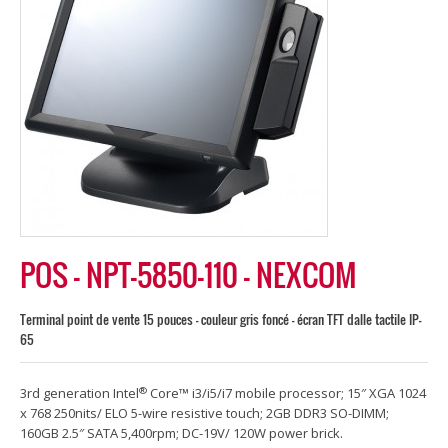
POS – NPT-5850-110 – NEXCOM
Terminal point de vente 15 pouces - couleur gris foncé - écran TFT dalle tactile IP-
65
®
3rd generation Intel
Core™ i3/i5/i7 mobile processor; 15″ XGA 1024
x 768 250nits/ ELO 5-wire resistive touch; 2GB DDR3 SO-DIMM;
160GB 2.5″ SATA 5,400rpm; DC-19V/ 120W power brick.