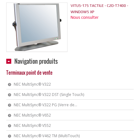
VITUS-17S TACTILE - C2D-T7400 -
WINDOWS XP
Nous consulter
Navigation produits
Terminaux point de vente
NEC MultiSync® V322
NEC MultiSync® V322 DST (Single Touch)
NEC MultiSync® V322 PG (Verre de...
NEC MultiSync® V652
NEC MultiSync® V552
NEC MultiSync® V462 TM (MultiTouch)