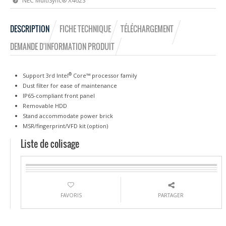
NEC MultiSync® X462S
DESCRIPTION
FICHE TECHNIQUE
TÉLÉCHARGEMENT
DEMANDE D'INFORMATION PRODUIT
®
Support 3rd Intel
Core™ processor family
Dust filter for ease of maintenance
IP65-compliant front panel
Removable HDD
Stand accommodate power brick
MSR/fingerprint/VFD kit (option)
Liste de colisage
FAVORIS
PARTAGER