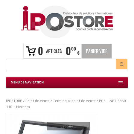
0
0
00
ARTICLES
PANIER VIDE
€
MENU DE NAVIGATION
IPOSTORE
/
Point de vente
/
Terminaux point de vente
/
POS – NPT-5850-
110 – Nexcom
Lecture...