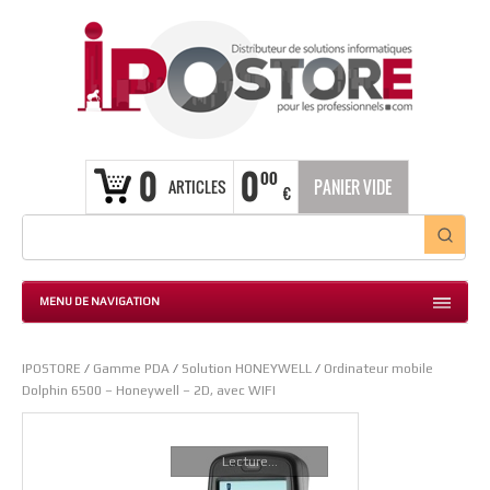
0
0
00
ARTICLES
PANIER VIDE
€
MENU DE NAVIGATION
IPOSTORE
/
Gamme PDA
/
Solution HONEYWELL
/
Ordinateur mobile
Dolphin 6500 – Honeywell – 2D, avec WIFI
Lecture...