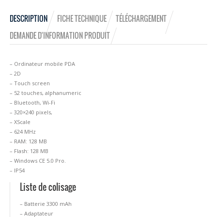
DESCRIPTION
FICHE TECHNIQUE
TÉLÉCHARGEMENT
DEMANDE D'INFORMATION PRODUIT
– Ordinateur mobile PDA
– 2D
– Touch screen
– 52 touches, alphanumeric
– Bluetooth, Wi-Fi
– 320×240 pixels,
– XScale
– 624 MHz
– RAM: 128 MB
– Flash: 128 MB
– Windows CE 5.0 Pro.
– IP54
Liste de colisage
– Batterie 3300 mAh
– Adaptateur