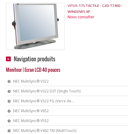
VITUS-17S TACTILE - C2D-T7400 -
WINDOWS XP
Nous consulter
Navigation produits
Moniteur | Ecran LCD 40 pouces
NEC MultiSync® V322
NEC MultiSync® V322 DST (Single Touch)
NEC MultiSync® V322 PG (Verre de...
NEC MultiSync® V652
NEC MultiSync® V552
NEC MultiSync® V462 TM (MultiTouch)