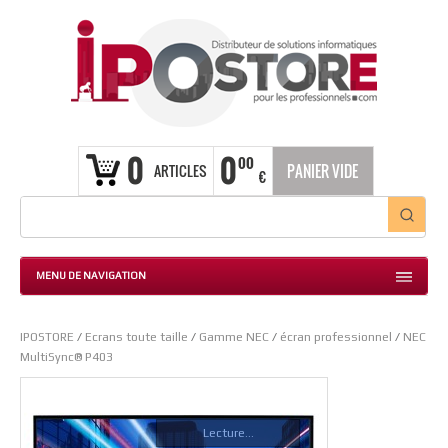
0
0
00
ARTICLES
PANIER VIDE
€
MENU DE NAVIGATION
IPOSTORE
/
Ecrans toute taille
/
Gamme NEC
/
écran professionnel
/
NEC
MultiSync® P403
Lecture...