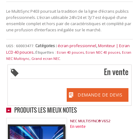
Le MultiSync P403 poursuit la tradition de la ligne d’écrans publics
professionnels. L’écran utilisable 24h/24 et 7j/7 est équipé d’une
ensemble complet et hors pair de caractéristiques et complété par
une profusion d’interfaces inégalée sur le marché.
écran professionnel
Moniteur | Ecran
Catégories :
,
UGS :
60003477
.
LCD 40 pouces
.
Ecran 40 pouces
Ecran NEC 40 pouces
Ecran
Étiquettes :
,
,
NEC Multisync
Grand ecran NEC
,
.
En vente
DEMANDE DE DEVIS
PRODUITS LES MIEUX NOTÉS
NEC MULTISYNC® V652
En vente