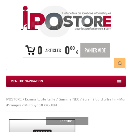
0
0
00
ARTICLES
PANIER VIDE
€
MENU DE NAVIGATION
IPOSTORE
/
Ecrans toute taille
/
Gamme NEC
/
écran à bord ultra fin - Mur
d'images
/
MultiSync® X463UN
Lecture...