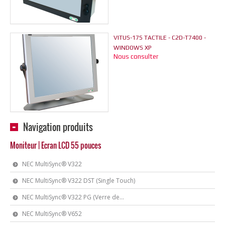
VITUS-17S TACTILE - C2D-T7400 -
WINDOWS XP
Nous consulter
Navigation produits
Moniteur | Ecran LCD 55 pouces
NEC MultiSync® V322
NEC MultiSync® V322 DST (Single Touch)
NEC MultiSync® V322 PG (Verre de...
NEC MultiSync® V652