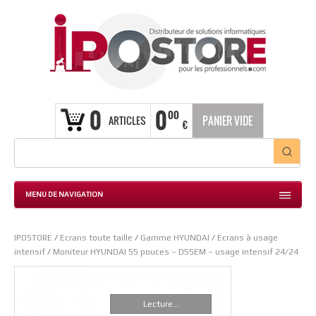
0
0
00
ARTICLES
PANIER VIDE
€
MENU DE NAVIGATION
IPOSTORE
/
Ecrans toute taille
/
Gamme HYUNDAI
/
Ecrans à usage
intensif
/
Moniteur HYUNDAI 55 pouces – D55EM – usage intensif 24/24
Lecture...