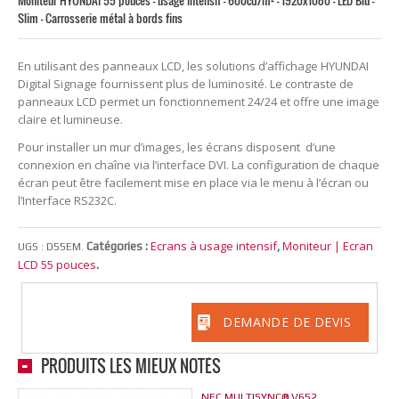
Moniteur HYUNDAI 55 pouces - usage intensif - 600cd/m² - 1920x1080 - LED Blu -
Slim - Carrosserie métal à bords fins
En utilisant des panneaux LCD, les solutions d’affichage HYUNDAI
Digital Signage fournissent plus de luminosité. Le contraste de
panneaux LCD permet un fonctionnement 24/24 et offre une image
claire et lumineuse.
Pour installer un mur d’images, les écrans disposent d’une
connexion en chaîne via l’interface DVI. La configuration de chaque
écran peut être facilement mise en place via le menu à l’écran ou
l’Interface RS232C.
Ecrans à usage intensif
Moniteur | Ecran
Catégories :
,
UGS :
D55EM
.
LCD 55 pouces
.
DEMANDE DE DEVIS
PRODUITS LES MIEUX NOTÉS
NEC MULTISYNC® V652