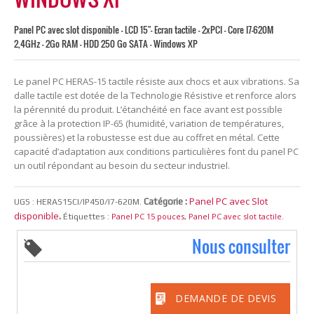
Panel PC avec slot disponible - LCD 15"- Ecran tactile - 2xPCI - Core I7-620M
2,4GHz - 2Go RAM - HDD 250 Go SATA - Windows XP
Le panel PC HERAS-15 tactile résiste aux chocs et aux vibrations. Sa
dalle tactile est dotée de la Technologie Résistive et renforce alors
la pérennité du produit. L’étanchéité en face avant est possible
grâce à la protection IP-65 (humidité, variation de températures,
poussières) et la robustesse est due au coffret en métal. Cette
capacité d’adaptation aux conditions particulières font du panel PC
un outil répondant au besoin du secteur industriel.
Panel PC avec Slot
Catégorie :
UGS :
HERAS15CI/IP450/I7-620M
.
disponible
.
Panel PC 15 pouces
Panel PC avec slot tactile
Étiquettes :
,
.
Nous consulter
DEMANDE DE DEVIS