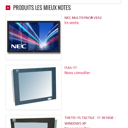
PRODUITS LES MIEUX NOTÉS
NEC MULTISYNC® V652
En vente
ITAS-17
Nous consulter
THETIS-15 TACTILE - I7-3610QE -
WINDOWS XP