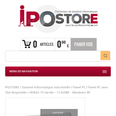
0
0
00
ARTICLES
PANIER VIDE
€
MENU DE NAVIGATION
IPOSTORE
/
Gamme Informatique industrielle
/
Panel PC
/
Panel PC avec
Slot disponible
/
HERAS-15 tactile – I7-620M – Windows XP
Lecture...