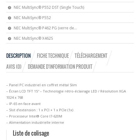
NEC MultiSync® P552 DST (Single Touch)
NEC MultiSync® P552
NEC MultiSync® P462 PG (verre de...
NEC MultiSync® X462S
DESCRIPTION
FICHE TECHNIQUE
TÉLÉCHARGEMENT
AVIS (0)
DEMANDE D'INFORMATION PRODUIT
– Panel PC industriel en coffret métal Slim
– Écran LCD TFT 15″ – Technologie rétro-éclairage LED / Résolution XGA
1024 x 768
– IP-65 en face avant
– Slot d’extension : 1 x PCI + 1 x PCIe (1x)
– Processeur Intel® Core I7-620M
– Alimentation industrielle interne
Liste de colisage