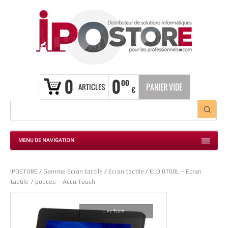
0
0
00
ARTICLES
PANIER VIDE
€
MENU DE NAVIGATION
IPOSTORE
/
Gamme Ecran tactile
/
Ecran tactile
/
ELO 0700L – Ecran
tactile 7 pouces – Accu Touch
Lecture...