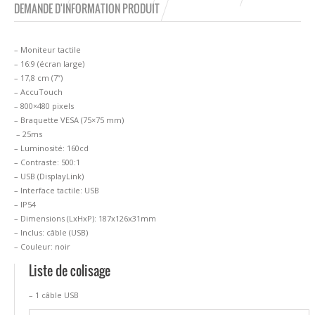
DEMANDE D'INFORMATION PRODUIT
– Moniteur tactile
– 16:9 (écran large)
– 17,8 cm (7”)
– AccuTouch
– 800×480 pixels
– Braquette VESA (75×75 mm)
– 25ms
– Luminosité: 160cd
– Contraste: 500:1
– USB (DisplayLink)
– Interface tactile: USB
– IP54
– Dimensions (LxHxP): 187x126x31mm
– Inclus: câble (USB)
– Couleur: noir
Liste de colisage
– 1 câble USB