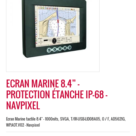
ECRAN MARINE 8.4” –
PROTECTION ÉTANCHE IP-68 –
NAVPIXEL
Ecran Marine tactile 8.4'' - 1000nits, SVGA, T/IR-USB-LID08A05, O / F, AD5621G,
WP.AOT.V02 - Navpixel