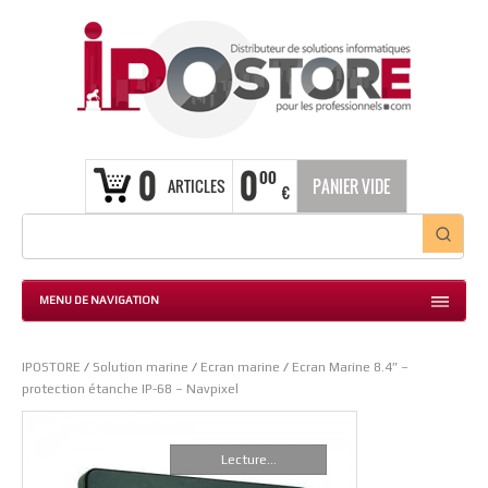
0
0
00
ARTICLES
PANIER VIDE
€
MENU DE NAVIGATION
IPOSTORE
/
Solution marine
/
Ecran marine
/
Ecran Marine 8.4” –
protection étanche IP-68 – Navpixel
Lecture...