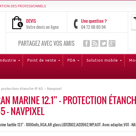
ATION DES PROFESSIONNELS
DEVIS
Une question ?
Votre devis en ligne
04 72 68 80 94
PARTAGEZ AVEC VOS AMIS
Industrie
Point de vente
PDA
Solution mobile
Mod
 protection étanche IP-65 – Navpixel
AN MARINE 12.1” – PROTECTION ÉTANC
65 – NAVPIXEL
rine tactile 12.1'' - 1000nits,XGA,AR glass.LID12B02,AD2662,WP,AOT. Avec adaptor,V01 - N