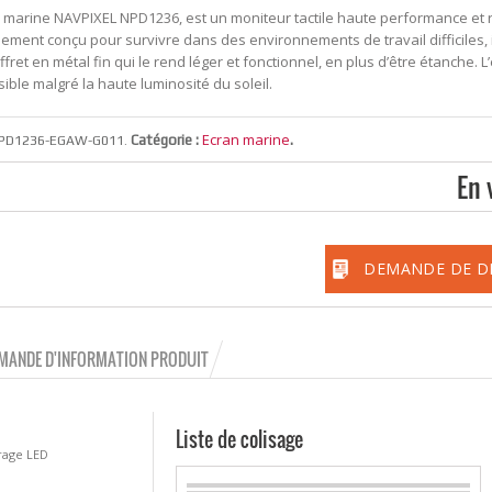
n marine NAVPIXEL NPD1236, est un moniteur tactile haute performance et 
lement conçu pour survivre dans des environnements de travail difficiles, 
ffret en métal fin qui le rend léger et fonctionnel, en plus d’être étanche. L
isible malgré la haute luminosité du soleil.
Ecran marine
Catégorie :
.
PD1236-EGAW-G011
.
En 
DEMANDE DE D
MANDE D'INFORMATION PRODUIT
Liste de colisage
rage LED