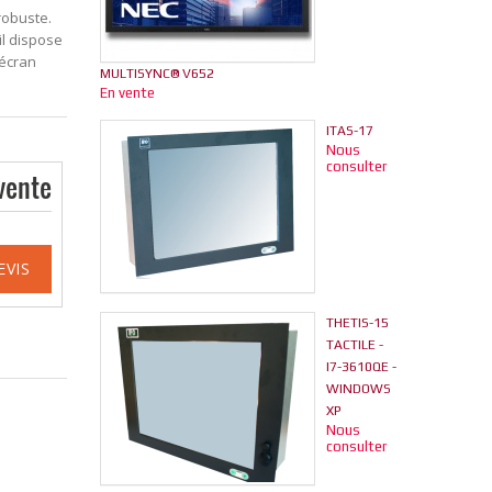
robuste.
il dispose
’écran
MULTISYNC® V652
En vente
ITAS-17
Nous
consulter
vente
EVIS
THETIS-15
TACTILE -
I7-3610QE -
WINDOWS
XP
Nous
consulter