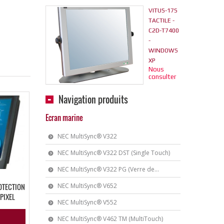
VITUS-17S
TACTILE -
C2D-T7400
-
WINDOWS
XP
Nous
consulter
Navigation produits
Ecran marine
NEC MultiSync® V322
NEC MultiSync® V322 DST (Single Touch)
NEC MultiSync® V322 PG (Verre de...
ROTECTION
NEC MultiSync® V652
VPIXEL
NEC MultiSync® V552
NEC MultiSync® V462 TM (MultiTouch)