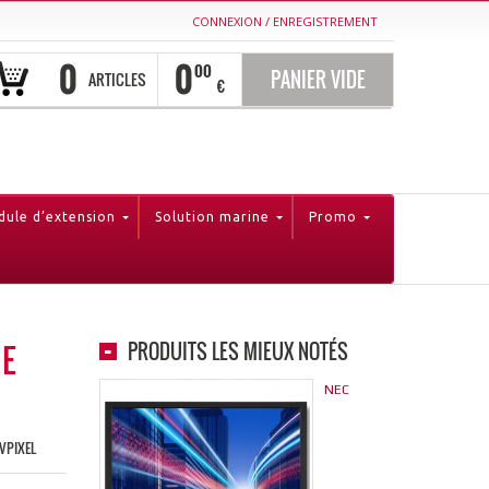
CONNEXION
/
ENREGISTREMENT
0
0
00
PANIER VIDE
ARTICLES
€
ule d’extension
Solution marine
Promo
HE
PRODUITS LES MIEUX NOTÉS
NEC
AVPIXEL