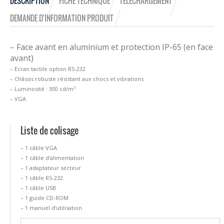
DESCRIPTION
FICHE TECHNIQUE
TÉLÉCHARGEMENT
DEMANDE D'INFORMATION PRODUIT
– Face avant en aluminium et protection IP-65 (en face
avant)
– Ecran tactile option RS-232
– Châssis robuste résistant aux chocs et vibrations
– Luminosité : 300 cd/m²
– VGA
Liste de colisage
– 1 câble VGA
– 1 câble d’alimentation
– 1 adaptateur secteur
– 1 câble RS-232
– 1 câble USB
– 1 guide CD-ROM
– 1 manuel d’utilisation