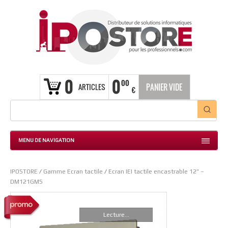
0
0
00
ARTICLES
PANIER VIDE
€
MENU DE NAVIGATION
IPOSTORE
/
Gamme Ecran tactile
/
Ecran IEI tactile encastrable 12” –
DM121GMS
Lecture...