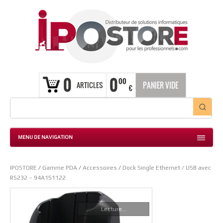
0
0
00
ARTICLES
PANIER VIDE
€
MENU DE NAVIGATION
IPOSTORE
/
Gamme PDA
/
Accessoires
/
Dock Single Ethernet / USB avec
RS232 – 94A151122
Lecture...