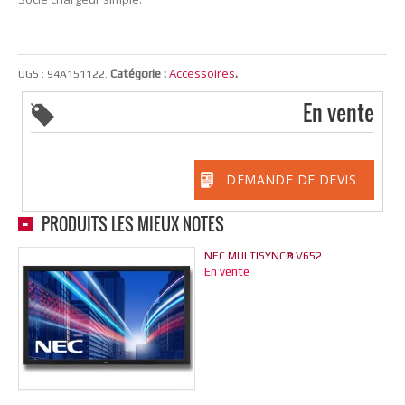
Accessoires
Catégorie :
.
UGS :
94A151122
.
En vente
DEMANDE DE DEVIS
PRODUITS LES MIEUX NOTÉS
NEC MULTISYNC® V652
En vente